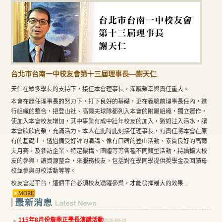
台北市台南一中校友會第十三屆理事長—謝天仁
天仁在眾多學長的支持下，接任本會理事長，深感榮幸與責任重大。
本會在歷任理事長的努力下，打下良好的基礎，更在義聰前理事長任內，進
行組織的整合，把登山社、高爾夫球隊都列入本會的附屬組織，獨立運作，
使加入本會校友增加，其中事業有成中壯年校友的加入，猶如注入活水，讓
本會欣欣向榮，充滿活力。本人在此時此刻接任理事長，有責任將本會在原
有的基礎上，透過備受好評的演講、像有口碑的登山活動、素質良好的高爾
夫月賽，及參訪企業、特定機構、團體等等各種不同類型活動，持續擴大校
友的參與，讓資源整合，來服務校友，包括對在學同學提供奬學金及回饋母
校並參與母校活動等等。
校友會是平台，這個平台必須校友踴躍參與，才能發揮最大的效果...
MORE
115年8月份詹鼎正學長演講活動
2026-08-29